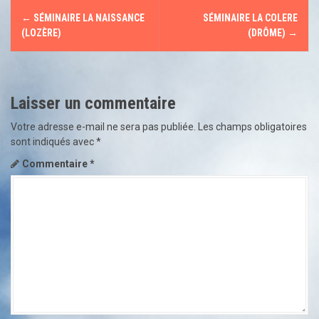
N
←
SÉMINAIRE LA NAISSANCE
SÉMINAIRE LA COLERE
a
(LOZÈRE)
(DRÔME)
→
v
i
Laisser un commentaire
g
Votre adresse e-mail ne sera pas publiée.
Les champs obligatoires
sont indiqués avec
*
a
Commentaire
*
t
i
o
n
d
e