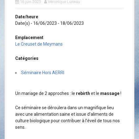
a
16 juin 2023
Véronique Luneau
l
Date/heure
Date(s) - 16/06/2023 - 18/06/2023
Emplacement
Le Creuset de Meymans
Catégories
Séminaire Hors AERRI
Un mariage de 2 approches : le
rebirth
et le
massage
!
Ce séminaire se déroulera dans un magnifique lieu
avec une alimentation saine et issue d’aliments de
culture biologique pour contribuer à l’éveil de tous nos
sens.