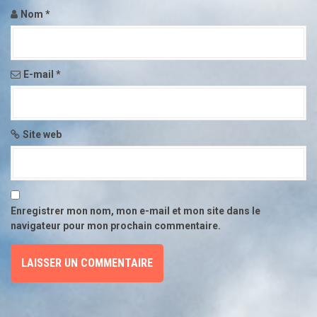
Nom
*
l
'
a
E-mail
*
r
t
Site web
i
c
l
Enregistrer mon nom, mon e-mail et mon site dans le
navigateur pour mon prochain commentaire.
e