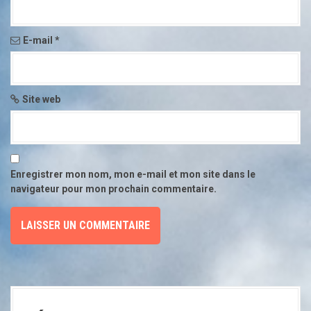
'
a
E-mail
*
r
t
Site web
i
c
l
Enregistrer mon nom, mon e-mail et mon site dans le
navigateur pour mon prochain commentaire.
e