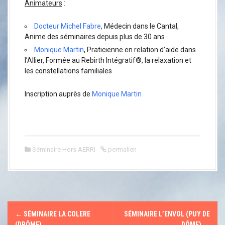
Animateurs
:
Docteur Michel Fabre
, Médecin dans le Cantal,
Anime des séminaires depuis plus de 30 ans
Monique Martin
, Praticienne en relation d’aide dans
l’Allier, Formée au Rebirth Intégratif®, la relaxation et
les constellations familiales
Inscription auprès de
Monique Martin
Séminaire Hors AERRI
permalien
N
←
SÉMINAIRE LA COLERE
SÉMINAIRE L’ENVOL (PUY DE
(DRÔME)
DÔME)
→