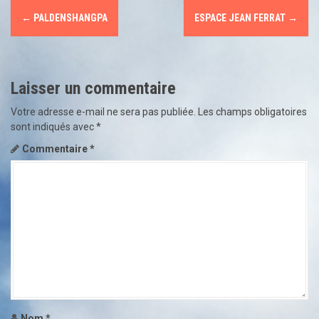
N
←
PALDENSHANGPA
ESPACE JEAN FERRAT
→
a
v
Laisser un commentaire
i
Votre adresse e-mail ne sera pas publiée.
Les champs obligatoires
g
sont indiqués avec
*
a
Commentaire
*
t
i
o
n
d
e
Nom
*