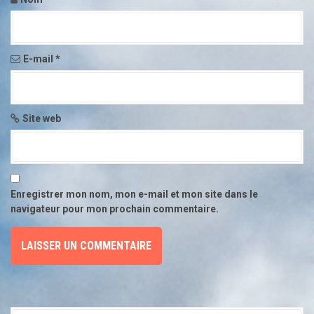
l
'
E-mail
*
a
r
Site web
t
i
c
Enregistrer mon nom, mon e-mail et mon site dans le
l
navigateur pour mon prochain commentaire.
e