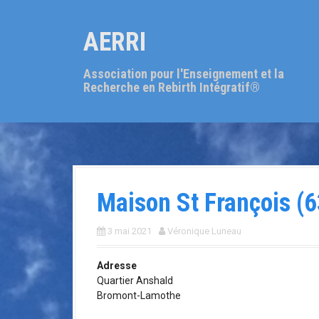
A
l
AERRI
l
e
r
Association pour l'Enseignement et la
a
Recherche en Rebirth Intégratif®
u
c
o
n
t
e
n
Maison St François (6
u
p
r
3 mai 2021
Véronique Luneau
i
n
Adresse
c
Quartier Anshald
i
Bromont-Lamothe
p