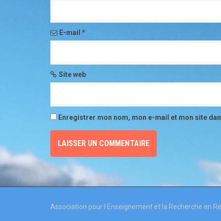
e
l
E-mail
*
'
a
r
Site web
t
i
Enregistrer mon nom, mon e-mail et mon site da
c
l
e
Association pour l Enseignement et la Recherche en Rebi