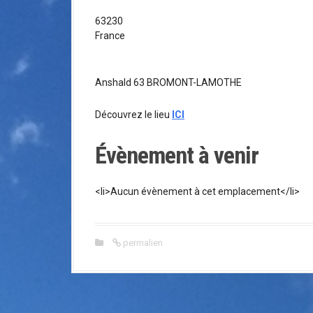
a
l
63230
France
Anshald 63 BROMONT-LAMOTHE
Découvrez le lieu
ICI
Évènement à venir
<li>Aucun évènement à cet emplacement</li>
permalien