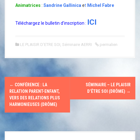
Animatrices
:
Sandrine Gallinica
e
t
Michel Fabre
ICI
Téléchargez le bulletin d’inscription
:
LE PLAISIR D’ETRE SOI
,
Séminaire AERRI
permalien
N
←
CONFÉRENCE : LA
SÉMINAIRE – LE PLAISIR
a
RELATION PARENT-ENFANT,
D’ÊTRE SOI (DRÔME)
→
VERS DES RELATIONS PLUS
v
HARMONIEUSES (DRÔME)
i
g