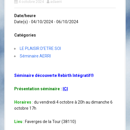
a
4 octobre 2024
adaerri
l
Date/heure
Date(s) - 04/10/2024 - 06/10/2024
Catégories
LE PLAISIR D’ETRE SOI
Séminaire AERRI
Séminaire découverte Rebirth Intégratif®
Présentation séminaire :
ICI
Horaires
: du vendredi 4 octobre à 20h au dimanche 6
octobre 17h
Lieu
: Faverges de la Tour (38110)