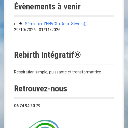
a
Évènements à venir
t
i
Séminaire l'ENVOL (Deux-Sèvres))
29/10/2026 - 01/11/2026
o
n
Rebirth Intégratif®
d
e
Respiration simple, puissante et transformatrice
l
Retrouvez-nous
'
a
06 74 94 20 79
r
t