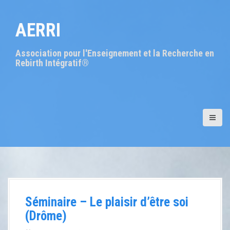
A
l
AERRI
l
e
r
Association pour l'Enseignement et la Recherche en
a
Rebirth Intégratif®
u
c
o
n
t
e
n
u
p
r
i
n
c
Séminaire – Le plaisir d’être soi
i
(Drôme)
p