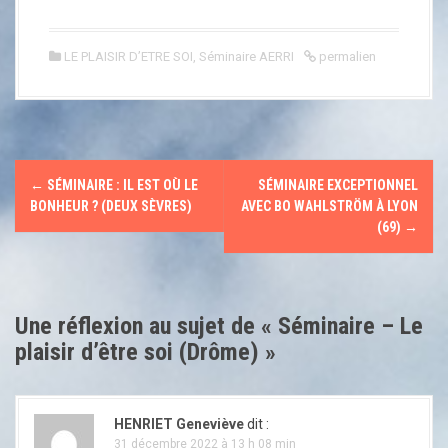
LE PLAISIR D’ETRE SOI
,
Séminaire AERRI
permalien
N
←
SÉMINAIRE : IL EST OÙ LE
SÉMINAIRE EXCEPTIONNEL
a
BONHEUR ? (DEUX SÈVRES)
AVEC BO WAHLSTRÖM À LYON
(69)
→
v
i
Une réflexion au sujet de «
Séminaire – Le
g
plaisir d’être soi (Drôme)
»
a
t
HENRIET Geneviève
dit :
31 décembre 2022 à 13 h 08 min