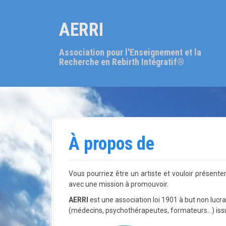
A
l
AERRI
l
e
r
Association pour l'Enseignement et la
a
Recherche en Rebirth Intégratif®
u
c
o
n
t
e
n
À propos de
u
p
r
Vous pourriez être un artiste et vouloir présent
i
avec une mission à promouvoir.
n
c
AERRI
est une association loi 1901 à but non lucra
i
(médecins, psychothérapeutes, formateurs…) issu
p